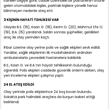
Edinilen bilgiye göre, cadde üzerindeki bir pastanenin önüne
gelen otomobildeki kişiler, parktaki kişilere yönelik henüz
bilinmeyen nedenle ateş etti.
3 KİŞİNİN HAYATİ TEHLİKESİ VAR
Olayda B.S. (16), Kaan G. (18), Kerim D. (20), Mahmut Efe O.
(19), B.A. (15) yaralandı. Saldırı sonrası şüpheliler, geldikleri
araç ile olay yerinden kaçtı.
İhbar üzerine olay yerine polis ve sağlık ekipleri sevk edildi.
Yaralılar, sağlık ekiplerinin ilk müdahalesinin ardından
ambulanslarla çevredeki hastanelere kaldırıldı.
B.S., Kaan G. ve B.A.’nın hayati tehlikesinin bulunduğu
öğrenildi. Polis ekipleri caddede güvenlik önlemi alırken, olay
yeri inceleme ekipleri çalışma yaptı.
24 EL ATEŞ EDİLDİ
Olay yerinde polis ekiplerince 24 boş kovan bulundu.
Sokakta park halindeki araçlara da kurşun isabet ettiği
belirlendi.