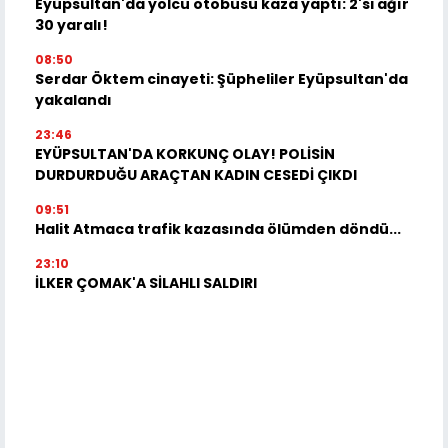
Eyüpsultan'da yolcu otobüsü kaza yaptı: 2'si ağır
30 yaralı!
08:50
Serdar Öktem cinayeti: Şüpheliler Eyüpsultan'da
yakalandı
23:46
EYÜPSULTAN'DA KORKUNÇ OLAY! POLİSİN
DURDURDUĞU ARAÇTAN KADIN CESEDİ ÇIKDI
09:51
Halit Atmaca trafik kazasında ölümden döndü...
23:10
İLKER ÇOMAK'A SİLAHLI SALDIRI