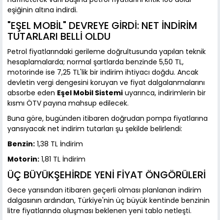
eşiğinin altına indirdi.
"EŞEL MOBİL" DEVREYE GİRDİ: NET İNDİRİM
TUTARLARI BELLİ OLDU
Petrol fiyatlarındaki gerileme doğrultusunda yapılan teknik
hesaplamalarda; normal şartlarda benzinde 5,50 TL,
motorinde ise 7,25 TL'lik bir indirim ihtiyacı doğdu. Ancak
devletin vergi dengesini koruyan ve fiyat dalgalanmalarını
absorbe eden
Eşel Mobil Sistemi
uyarınca, indirimlerin bir
kısmı ÖTV payına mahsup edilecek.
Buna göre, bugünden itibaren doğrudan pompa fiyatlarına
yansıyacak net indirim tutarları şu şekilde belirlendi:
Benzin:
1,38 TL İndirim
Motorin:
1,81 TL İndirim
ÜÇ BÜYÜKŞEHİRDE YENİ FİYAT ÖNGÖRÜLERİ
Gece yarısından itibaren geçerli olması planlanan indirim
dalgasının ardından, Türkiye'nin üç büyük kentinde benzinin
litre fiyatlarında oluşması beklenen yeni tablo netleşti.