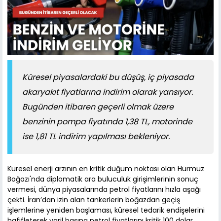
Küresel piyasalardaki bu düşüş, iç piyasada
akaryakıt fiyatlarına indirim olarak yansıyor.
Bugünden itibaren geçerli olmak üzere
benzinin pompa fiyatında 1,38 TL, motorinde
ise 1,81 TL indirim yapılması bekleniyor.
Küresel enerji arzının en kritik düğüm noktası olan Hürmüz
Boğazı'nda diplomatik ara buluculuk girişimlerinin sonuç
vermesi, dünya piyasalarında petrol fiyatlarını hızla aşağı
çekti. İran’dan izin alan tankerlerin boğazdan geçiş
işlemlerine yeniden başlaması, küresel tedarik endişelerini
hafifleterek varil başına petrol fiyatlarını kritik 100 dolar