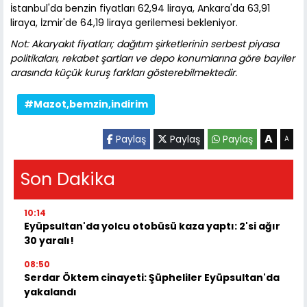
İstanbul'da benzin fiyatları 62,94 liraya, Ankara'da 63,91
liraya, İzmir'de 64,19 liraya gerilemesi bekleniyor.
Not: Akaryakıt fiyatları; dağıtım şirketlerinin serbest piyasa
politikaları, rekabet şartları ve depo konumlarına göre bayiler
arasında küçük kuruş farkları gösterebilmektedir.
#Mazot,bemzin,indirim
A
Paylaş
Paylaş
Paylaş
A
Son Dakika
10:14
Eyüpsultan'da yolcu otobüsü kaza yaptı: 2'si ağır
30 yaralı!
08:50
Serdar Öktem cinayeti: Şüpheliler Eyüpsultan'da
yakalandı