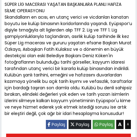
SÜPER LİG MACERASI YAŞATAN BAŞKANLARA PLANLI HAFIZA
SİLME OPERASYONU
Skandalların en acısı, en utanç verici ve vicdanları kanatan
boyutu ise kulüp binasının koridorlarında yaşandı. Eyüpspor’u
dişiyle tırnağıyla alt liglerden alıp TFF 2. Lig ve TFF 1. Lig
şampiyonluklarıyla taçlandıran, asırlık kulüp tarihinde ilk kez
Süper Lig macerası ve gururu yaşatan efsane Başkan Murat
Özkaya, Asbaşkan Fatih Kulaksız ve o dönemin en büyük
destekçisi olan eski Belediye Başkanı Deniz Köken'in
fotoğraflarının bulunduğu tarihi görseller, kayyum idaresi
tarafından utanç verici bir kararla kulüp binasından indirildi.
Kulübün şanlı tarihini, emeğini ve hafızasını duvarlardan
kazımaya yönelik bu açık tarih kıyımı ve vefasızlık, taraftarlar
için bardağı taşıran son damla oldu. Kulübü bu denli sahipsiz
bırakan, elindeki değerleri yok eden ve tarih yazan isimlerin
izlerini silmeye kalkan kayyum yönetiminin Eyüpspor'u kime
ve neye hizmet ederek yok etmek istediği sorusu ise artık
bir eleştiri değil, çok ağır bir idari hesaplaşma konusudur!
A
Paylaş
Paylaş
Paylaş
A