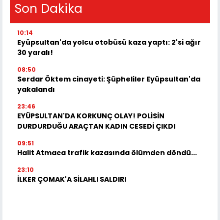
Son Dakika
10:14
Eyüpsultan'da yolcu otobüsü kaza yaptı: 2'si ağır
30 yaralı!
08:50
Serdar Öktem cinayeti: Şüpheliler Eyüpsultan'da
yakalandı
23:46
EYÜPSULTAN'DA KORKUNÇ OLAY! POLİSİN
DURDURDUĞU ARAÇTAN KADIN CESEDİ ÇIKDI
09:51
Halit Atmaca trafik kazasında ölümden döndü...
23:10
İLKER ÇOMAK'A SİLAHLI SALDIRI