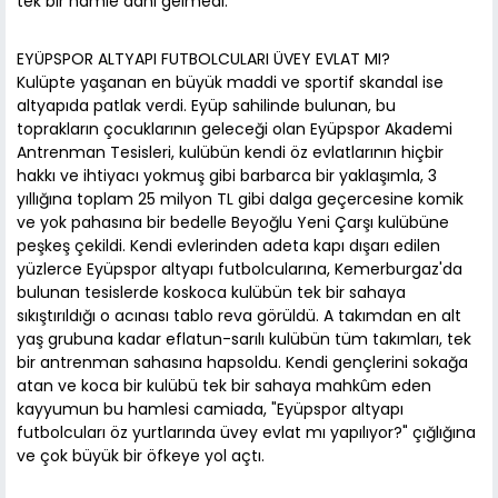
tek bir hamle dahi gelmedi.
EYÜPSPOR ALTYAPI FUTBOLCULARI ÜVEY EVLAT MI?
Kulüpte yaşanan en büyük maddi ve sportif skandal ise
altyapıda patlak verdi. Eyüp sahilinde bulunan, bu
toprakların çocuklarının geleceği olan Eyüpspor Akademi
Antrenman Tesisleri, kulübün kendi öz evlatlarının hiçbir
hakkı ve ihtiyacı yokmuş gibi barbarca bir yaklaşımla, 3
yıllığına toplam 25 milyon TL gibi dalga geçercesine komik
ve yok pahasına bir bedelle Beyoğlu Yeni Çarşı kulübüne
peşkeş çekildi. Kendi evlerinden adeta kapı dışarı edilen
yüzlerce Eyüpspor altyapı futbolcularına, Kemerburgaz'da
bulunan tesislerde koskoca kulübün tek bir sahaya
sıkıştırıldığı o acınası tablo reva görüldü. A takımdan en alt
yaş grubuna kadar eflatun-sarılı kulübün tüm takımları, tek
bir antrenman sahasına hapsoldu. Kendi gençlerini sokağa
atan ve koca bir kulübü tek bir sahaya mahkûm eden
kayyumun bu hamlesi camiada, "Eyüpspor altyapı
futbolcuları öz yurtlarında üvey evlat mı yapılıyor?" çığlığına
ve çok büyük bir öfkeye yol açtı.