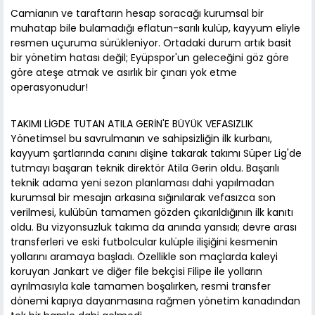
Camianın ve taraftarın hesap soracağı kurumsal bir
muhatap bile bulamadığı eflatun-sarılı kulüp, kayyum eliyle
resmen uçuruma sürükleniyor. Ortadaki durum artık basit
bir yönetim hatası değil; Eyüpspor'un geleceğini göz göre
göre ateşe atmak ve asırlık bir çınarı yok etme
operasyonudur!
TAKIMI LİGDE TUTAN ATILA GERİN'E BÜYÜK VEFASIZLIK
Yönetimsel bu savrulmanın ve sahipsizliğin ilk kurbanı,
kayyum şartlarında canını dişine takarak takımı Süper Lig'de
tutmayı başaran teknik direktör Atila Gerin oldu. Başarılı
teknik adama yeni sezon planlaması dahi yapılmadan
kurumsal bir mesajın arkasına sığınılarak vefasızca son
verilmesi, kulübün tamamen gözden çıkarıldığının ilk kanıtı
oldu. Bu vizyonsuzluk takıma da anında yansıdı; devre arası
transferleri ve eski futbolcular kulüple ilişiğini kesmenin
yollarını aramaya başladı. Özellikle son maçlarda kaleyi
koruyan Jankart ve diğer file bekçisi Filipe ile yolların
ayrılmasıyla kale tamamen boşalırken, resmi transfer
dönemi kapıya dayanmasına rağmen yönetim kanadından