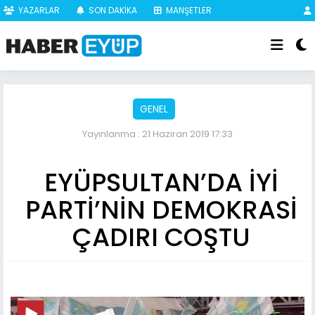
YAZARLAR
SON DAKİKA
MANŞETLER
GENEL
Yayınlanma : 21 Haziran 2019 17:33
EYÜPSULTAN’DA İYİ
PARTİ’NİN DEMOKRASİ
ÇADIRI COŞTU