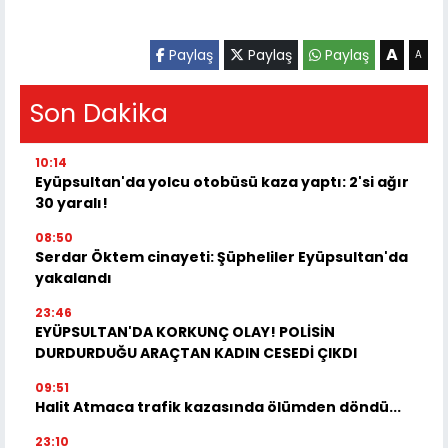
A
Paylaş
Paylaş
Paylaş
A
Son Dakika
10:14
Eyüpsultan'da yolcu otobüsü kaza yaptı: 2'si ağır
30 yaralı!
08:50
Serdar Öktem cinayeti: Şüpheliler Eyüpsultan'da
yakalandı
23:46
EYÜPSULTAN'DA KORKUNÇ OLAY! POLİSİN
DURDURDUĞU ARAÇTAN KADIN CESEDİ ÇIKDI
09:51
Halit Atmaca trafik kazasında ölümden döndü...
23:10