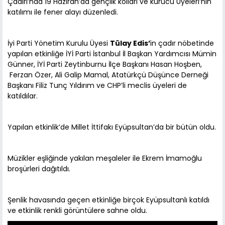
Çadırı’nda 19 Haziran’da gençlik kolları ve kurucu Üyeleri’nin
katılımı ile fener alayı düzenledi.
İyi Parti Yönetim Kurulu Üyesi
Tülay Edis’
in çadır nöbetinde
yapılan etkinliğe İYİ Parti İstanbul İl Başkan Yardımcısı Mümin
Günner, İYİ Parti Zeytinburnu İlçe Başkanı Hasan Hoşben,
Ferzan Özer, Ali Galip Mamal, Atatürkçü Düşünce Derneği
Başkanı Filiz Tunç Yıldırım ve CHP’li meclis üyeleri de
katıldılar.
Yapılan etkinlik’de Millet İttifakı Eyüpsultan’da bir bütün oldu.
Müzikler eşliğinde yakılan meşaleler ile Ekrem İmamoğlu
broşürleri dağıtıldı.
Şenlik havasında geçen etkinliğe birçok Eyüpsultanlı katıldı
ve etkinlik renkli görüntülere sahne oldu.