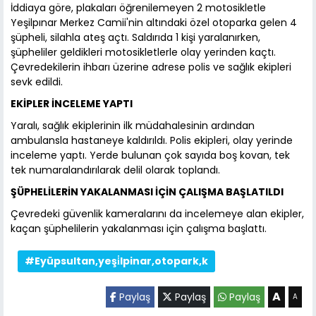
İddiaya göre, plakaları öğrenilemeyen 2 motosikletle
Yeşilpınar Merkez Camii'nin altındaki özel otoparka gelen 4
şüpheli, silahla ateş açtı. Saldırıda 1 kişi yaralanırken,
şüpheliler geldikleri motosikletlerle olay yerinden kaçtı.
Çevredekilerin ihbarı üzerine adrese polis ve sağlık ekipleri
sevk edildi.
EKİPLER İNCELEME YAPTI
Yaralı, sağlık ekiplerinin ilk müdahalesinin ardından
ambulansla hastaneye kaldırıldı. Polis ekipleri, olay yerinde
inceleme yaptı. Yerde bulunan çok sayıda boş kovan, tek
tek numaralandırılarak delil olarak toplandı.
ŞÜPHELİLERİN YAKALANMASI İÇİN ÇALIŞMA BAŞLATILDI
Çevredeki güvenlik kameralarını da incelemeye alan ekipler,
kaçan şüphelilerin yakalanması için çalışma başlattı.
#Eyüpsultan,yeşi̇lpinar,otopark,k
A
Paylaş
Paylaş
Paylaş
A