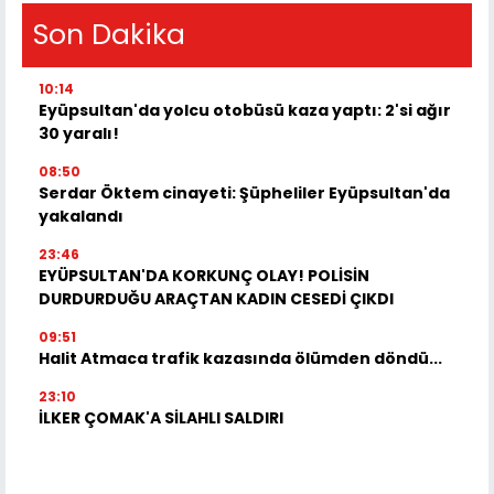
Son Dakika
10:14
Eyüpsultan'da yolcu otobüsü kaza yaptı: 2'si ağır
30 yaralı!
08:50
Serdar Öktem cinayeti: Şüpheliler Eyüpsultan'da
yakalandı
23:46
EYÜPSULTAN'DA KORKUNÇ OLAY! POLİSİN
DURDURDUĞU ARAÇTAN KADIN CESEDİ ÇIKDI
09:51
Halit Atmaca trafik kazasında ölümden döndü...
23:10
İLKER ÇOMAK'A SİLAHLI SALDIRI