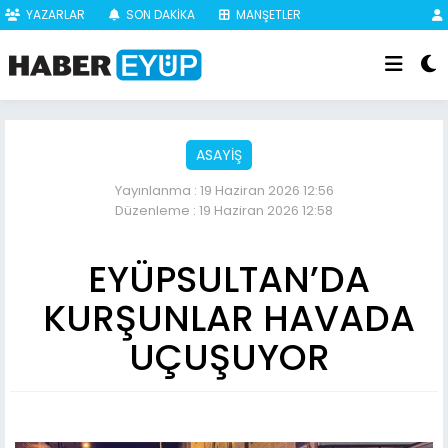
YAZARLAR
SON DAKİKA
MANŞETLER
ASAYİŞ
Yayınlanma : 19 Haziran 2026 12:56
Düzenleme : 19 Haziran 2026 12:58
EYÜPSULTAN’DA
KURŞUNLAR HAVADA
UÇUŞUYOR