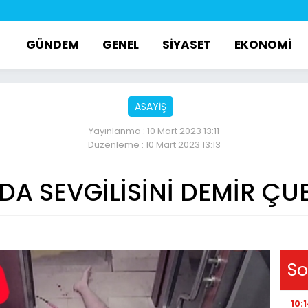
GÜNDEM
GENEL
SİYASET
EKONOMİ
ASAYİŞ
Yayınlanma : 10 Mart 2023 13:11
Düzenleme : 10 Mart 2023 13:13
DA SEVGİLİSİNİ DEMİR Ç
So
10: