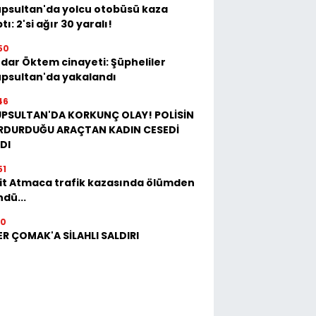
psultan'da yolcu otobüsü kaza
tı: 2'si ağır 30 yaralı!
50
dar Öktem cinayeti: Şüpheliler
psultan'da yakalandı
46
ÜPSULTAN'DA KORKUNÇ OLAY! POLİSİN
RDURDUĞU ARAÇTAN KADIN CESEDİ
DI
51
it Atmaca trafik kazasında ölümden
dü...
10
ER ÇOMAK'A SİLAHLI SALDIRI