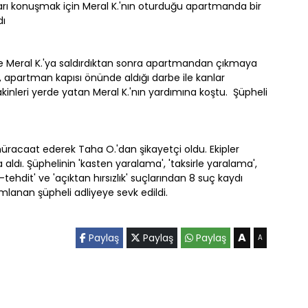
nları konuşmak için Meral K.'nın oturduğu apartmanda bir
dı
le Meral K.'ya saldırdıktan sonra apartmandan çıkmaya
, apartman kapısı önünde aldığı darbe ile kanlar
sakinleri yerde yatan Meral K.'nın yardımına koştu. Şüpheli
 müracaat ederek Taha O.'dan şikayetçi oldu. Ekipler
 aldı. Şüphelinin 'kasten yaralama', 'taksirle yaralama',
-tehdit' ve 'açıktan hırsızlık' suçlarından 8 suç kaydı
mlanan şüpheli adliyeye sevk edildi.
A
Paylaş
Paylaş
Paylaş
A