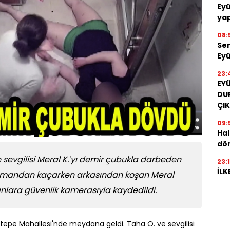
Eyü
yap
08:
Ser
Eyü
23:
EY
DU
ÇIK
09:
Hal
dön
sevgilisi Meral K.'yı demir çubukla darbeden
23:
İLK
rtmandan kaçarken arkasından koşan Meral
ı anlara güvenlik kamerasıyla kaydedildi.
ltepe Mahallesi'nde meydana geldi. Taha O. ve sevgilisi