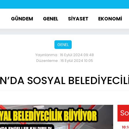
GÜNDEM
GENEL
SİYASET
EKONOMİ
GENEL
Yayınlanma : 16 Eylül 2024 09:48
Düzenleme : 16 Eylül 2024 10:05
N’DA SOSYAL BELEDİYECİ
So
10: