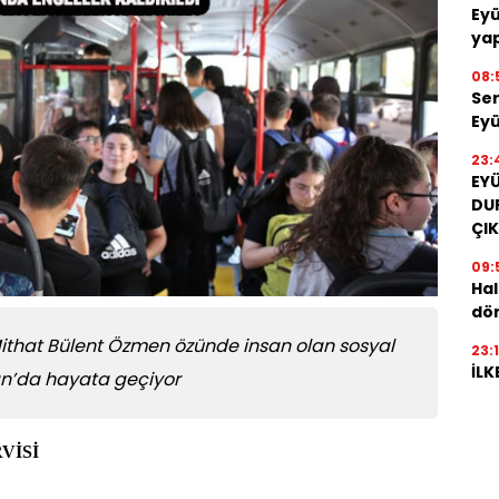
Eyü
yap
08:
Ser
Eyü
23:
EY
DU
ÇIK
09:
Hal
dön
Mithat Bülent Özmen özünde insan olan sosyal
23:
İLK
ltan’da hayata geçiyor
VİSİ