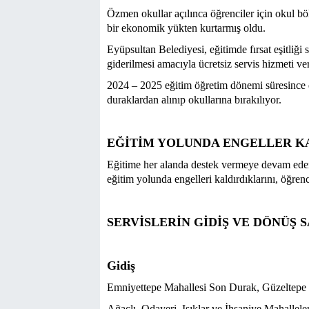
Özmen okullar açılınca öğrenciler için okul böl
bir ekonomik yükten kurtarmış oldu.
Eyüpsultan Belediyesi, eğitimde fırsat eşitliği
giderilmesi amacıyla ücretsiz servis hizmeti ver
2024 – 2025 eğitim öğretim dönemi süresince 
duraklardan alınıp okullarına bırakılıyor.
EĞİTİM YOLUNDA ENGELLER K
Eğitime her alanda destek vermeye devam ede
eğitim yolunda engelleri kaldırdıklarını, öğre
SERVİSLERİN GİDİŞ VE DÖNÜŞ 
Gidiş
Emniyettepe Mahallesi Son Durak, Güzeltepe 
Ağaçlı, Odayeri, Işıklar ve İhsaniye Mahallele