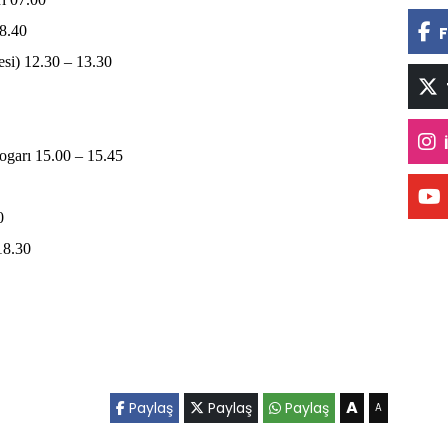
08.40
F
si) 12.30 – 13.30
ogarı 15.00 – 15.45
0
18.30
A
Paylaş
Paylaş
Paylaş
A