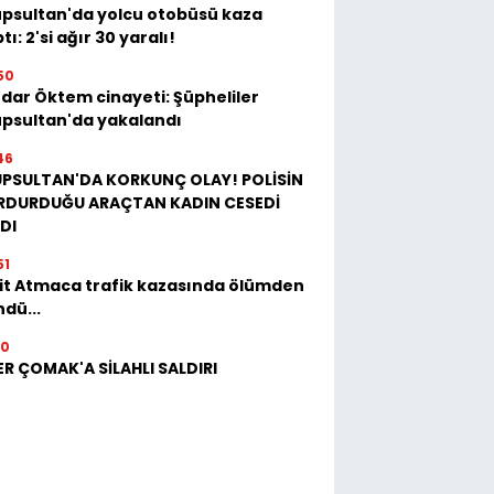
psultan'da yolcu otobüsü kaza
tı: 2'si ağır 30 yaralı!
50
dar Öktem cinayeti: Şüpheliler
psultan'da yakalandı
46
ÜPSULTAN'DA KORKUNÇ OLAY! POLİSİN
RDURDUĞU ARAÇTAN KADIN CESEDİ
DI
51
it Atmaca trafik kazasında ölümden
dü...
10
ER ÇOMAK'A SİLAHLI SALDIRI