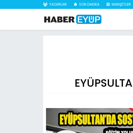
YAZARLAR
SON DAKİKA
MANŞETLER
EYÜPSULTA