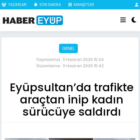
YAZARLAR
SON DAKİKA
MANŞETLER
GENEL
Yayınlanma : 11 Haziran 2026 15:34
Düzenleme : 11 Haziran 2026 15:42
Eyüpsultan’da trafikte
araçtan inip kadın
sürücüye saldırdı