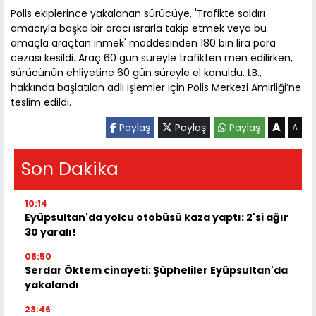
Polis ekiplerince yakalanan sürücüye, 'Trafikte saldırı
amacıyla başka bir aracı ısrarla takip etmek veya bu
amaçla araçtan inmek' maddesinden 180 bin lira para
cezası kesildi. Araç 60 gün süreyle trafikten men edilirken,
sürücünün ehliyetine 60 gün süreyle el konuldu. İ.B.,
hakkında başlatılan adli işlemler için Polis Merkezi Amirliği’ne
teslim edildi.
A
Paylaş
Paylaş
Paylaş
A
Son Dakika
10:14
Eyüpsultan'da yolcu otobüsü kaza yaptı: 2'si ağır
30 yaralı!
08:50
Serdar Öktem cinayeti: Şüpheliler Eyüpsultan'da
yakalandı
23:46