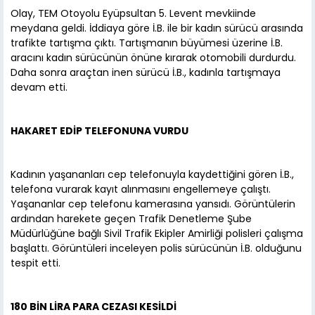
Olay, TEM Otoyolu Eyüpsultan 5. Levent mevkiinde
meydana geldi. İddiaya göre İ.B. ile bir kadın sürücü arasında
trafikte tartışma çıktı. Tartışmanın büyümesi üzerine İ.B.
aracını kadın sürücünün önüne kırarak otomobili durdurdu.
Daha sonra araçtan inen sürücü İ.B., kadınla tartışmaya
devam etti.
HAKARET EDİP TELEFONUNA VURDU
Kadının yaşananları cep telefonuyla kaydettiğini gören İ.B.,
telefona vurarak kayıt alınmasını engellemeye çalıştı.
Yaşananlar cep telefonu kamerasına yansıdı. Görüntülerin
ardından harekete geçen Trafik Denetleme Şube
Müdürlüğüne bağlı Sivil Trafik Ekipler Amirliği polisleri çalışma
başlattı. Görüntüleri inceleyen polis sürücünün İ.B. olduğunu
tespit etti.
180 BİN LİRA PARA CEZASI KESİLDİ