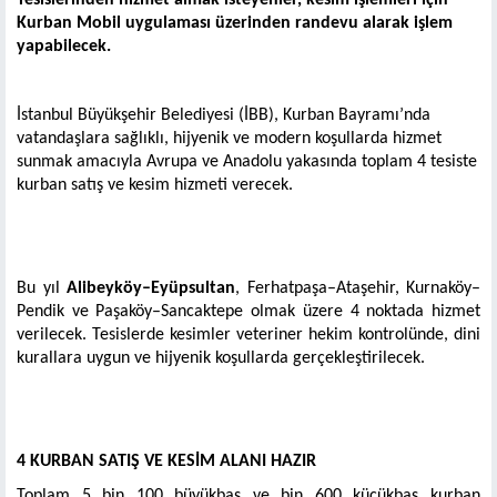
Tesislerinden hizmet almak isteyenler, kesim işlemleri için
Kurban Mobil uygulaması üzerinden randevu alarak işlem
yapabilecek.
İstanbul Büyükşehir Belediyesi (İBB), Kurban Bayramı’nda
vatandaşlara sağlıklı, hijyenik ve modern koşullarda hizmet
sunmak amacıyla Avrupa ve Anadolu yakasında toplam 4 tesiste
kurban satış ve kesim hizmeti verecek.
Bu yıl
Alibeyköy–Eyüpsultan
, Ferhatpaşa–Ataşehir, Kurnaköy–
Pendik ve Paşaköy–Sancaktepe olmak üzere 4 noktada hizmet
verilecek. Tesislerde kesimler veteriner hekim kontrolünde, dini
kurallara uygun ve hijyenik koşullarda gerçekleştirilecek.
4 KURBAN SATIŞ VE KESİM ALANI HAZIR
Toplam 5 bin 100 büyükbaş ve bin 600 küçükbaş kurban