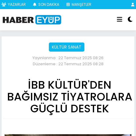
YAZARLAR
SON DAKİKA
MANŞETLER
KÜLTÜR SANAT
Yayınlanma : 22 Temmuz 2025 08:26
Düzenleme : 22 Temmuz 2025 08:28
İBB KÜLTÜR'DEN
BAĞIMSIZ TİYATROLARA
GÜÇLÜ DESTEK