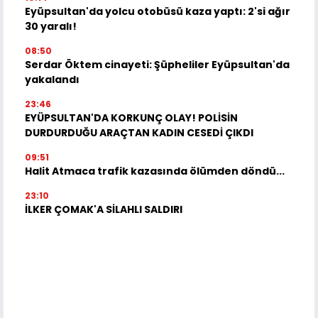
Eyüpsultan'da yolcu otobüsü kaza yaptı: 2'si ağır
30 yaralı!
08:50
Serdar Öktem cinayeti: Şüpheliler Eyüpsultan'da
yakalandı
23:46
EYÜPSULTAN'DA KORKUNÇ OLAY! POLİSİN
DURDURDUĞU ARAÇTAN KADIN CESEDİ ÇIKDI
09:51
Halit Atmaca trafik kazasında ölümden döndü...
23:10
İLKER ÇOMAK'A SİLAHLI SALDIRI