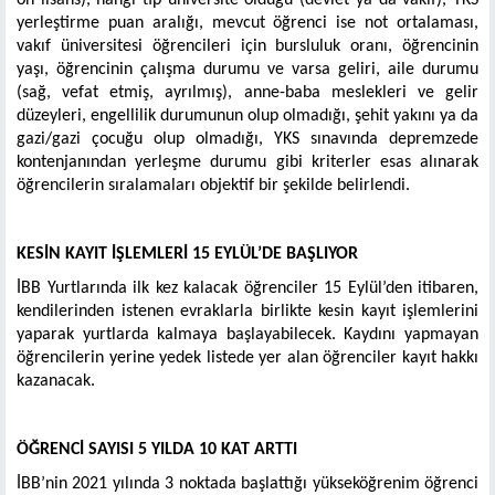
ön lisans), hangi tip üniversite olduğu (devlet ya da vakıf), YKS
yerleştirme puan aralığı, mevcut öğrenci ise not ortalaması,
vakıf üniversitesi öğrencileri için bursluluk oranı, öğrencinin
yaşı, öğrencinin çalışma durumu ve varsa geliri, aile durumu
(sağ, vefat etmiş, ayrılmış), anne-baba meslekleri ve gelir
düzeyleri, engellilik durumunun olup olmadığı, şehit yakını ya da
gazi/gazi çocuğu olup olmadığı, YKS sınavında depremzede
kontenjanından yerleşme durumu gibi kriterler esas alınarak
öğrencilerin sıralamaları objektif bir şekilde belirlendi.
KESİN KAYIT İŞLEMLERİ 15 EYLÜL’DE BAŞLIYOR
İBB Yurtlarında ilk kez kalacak öğrenciler 15 Eylül’den itibaren,
kendilerinden istenen evraklarla birlikte kesin kayıt işlemlerini
yaparak yurtlarda kalmaya başlayabilecek. Kaydını yapmayan
öğrencilerin yerine yedek listede yer alan öğrenciler kayıt hakkı
kazanacak.
ÖĞRENCİ SAYISI 5 YILDA 10 KAT ARTTI
İBB’nin 2021 yılında 3 noktada başlattığı yükseköğrenim öğrenci