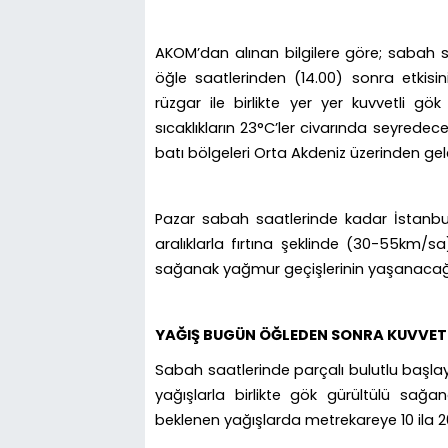
AKOM’dan alınan bilgilere göre; sabah s
öğle saatlerinden (14.00) sonra etkisin
rüzgar ile birlikte yer yer kuvvetli g
sıcaklıkların 23°C’ler civarında seyrede
batı bölgeleri Orta Akdeniz üzerinden gele
Pazar sabah saatlerinde kadar İstanbul
aralıklarla fırtına şeklinde (30-55km/s
sağanak yağmur geçişlerinin yaşanacağı
YAĞIŞ BUGÜN ÖĞLEDEN SONRA KUVVET
Sabah saatlerinde parçalı bulutlu başlay
yağışlarla birlikte gök gürültülü sa
beklenen yağışlarda metrekareye 10 ila 