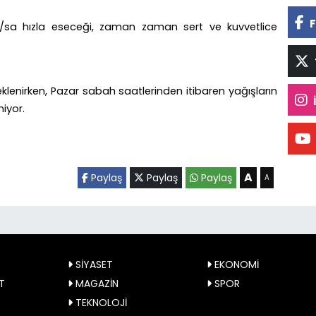
F
sa hızla eseceği, zaman zaman sert ve kuvvetlice
lenirken, Pazar sabah saatlerinden itibaren yağışların
niyor.
A
Paylaş
Paylaş
Paylaş
A
SİYASET
EKONOMİ
T
MAGAZİN
SPOR
TEKNOLOJİ