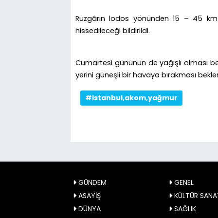
Rüzgârın lodos yönünden 15 – 45 km/
hissedileceği bildirildi.
Cumartesi gününün de yağışlı olması bek
yerini güneşli bir havaya bırakması bekle
#Istanbul,akom,yağmur
GÜNDEM
GENEL
ASAYİŞ
KÜLTÜR SANA
DÜNYA
SAĞLIK