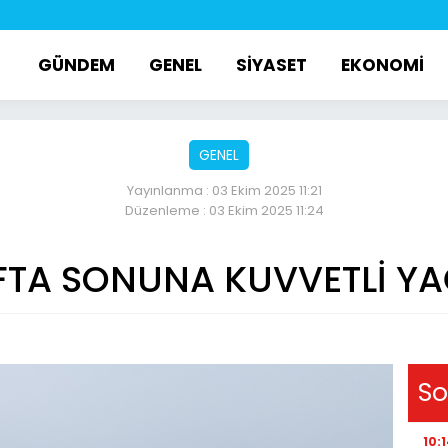
GÜNDEM
GENEL
SİYASET
EKONOMİ
GENEL
Yayınlanma : 03 Ekim 2025 11:21
Düzenleme : 03 Ekim 2025 11:24
FTA SONUNA KUVVETLİ YA
So
10: