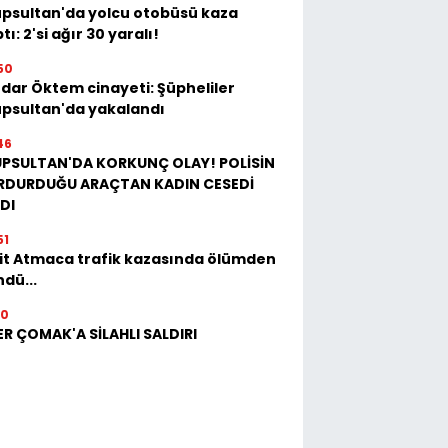
psultan'da yolcu otobüsü kaza
tı: 2'si ağır 30 yaralı!
50
dar Öktem cinayeti: Şüpheliler
psultan'da yakalandı
46
ÜPSULTAN'DA KORKUNÇ OLAY! POLİSİN
RDURDUĞU ARAÇTAN KADIN CESEDİ
DI
51
it Atmaca trafik kazasında ölümden
dü...
10
ER ÇOMAK'A SİLAHLI SALDIRI