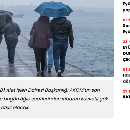
Eyü
yap
08:
Ser
Eyü
23:
EY
DU
ÇIK
09:
Hal
dön
B) Afet İşleri Dairesi Başkanlığı AKOM’un son
23:
İLK
e bugün öğle saatlerinden itibaren kuvvetli gök
tkili olacak.