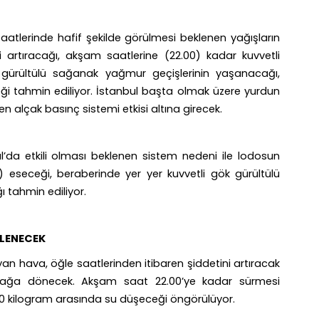
aatlerinde hafif şekilde görülmesi beklenen yağışların
i artıracağı, akşam saatlerine (22.00) kadar kuvvetli
ök gürültülü sağanak yağmur geçişlerinin yaşanacağı,
ceği tahmin ediliyor. İstanbul başta olmak üzere yurdun
n alçak basınç sistemi etkisi altına girecek.
’da etkili olması beklenen sistem nedeni ile lodosun
a) eseceği, beraberinde yer yer kuvvetli gök gürültülü
 tahmin ediliyor.
LENECEK
an hava, öğle saatlerinden itibaren şiddetini artıracak
ğanağa dönecek. Akşam saat 22.00’ye kadar sürmesi
20 kilogram arasında su düşeceği öngörülüyor.