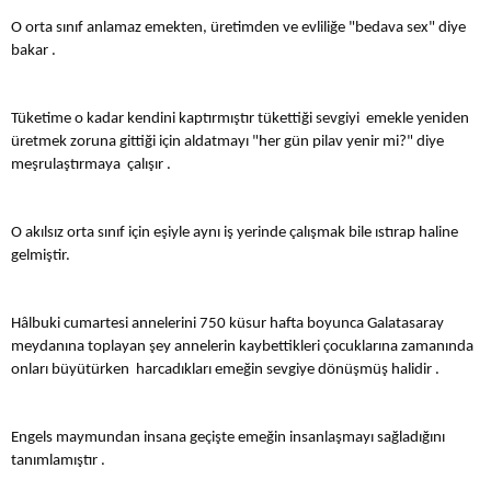
O orta sınıf anlamaz emekten, üretimden ve evliliğe "bedava sex" diye
bakar .
Tüketime o kadar kendini kaptırmıştır tükettiği sevgiyi emekle yeniden
üretmek zoruna gittiği için aldatmayı "her gün pilav yenir mi?" diye
meşrulaştırmaya çalışır .
O akılsız orta sınıf için eşiyle aynı iş yerinde çalışmak bile ıstırap haline
gelmiştir.
Hâlbuki cumartesi annelerini 750 küsur hafta boyunca Galatasaray
meydanına toplayan şey annelerin kaybettikleri çocuklarına zamanında
onları büyütürken harcadıkları emeğin sevgiye dönüşmüş halidir .
Engels maymundan insana geçişte emeğin insanlaşmayı sağladığını
tanımlamıştır .