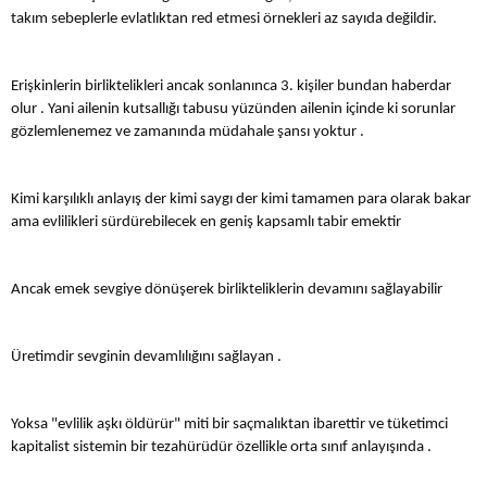
takım sebeplerle evlatlıktan red etmesi örnekleri az sayıda değildir.
Erişkinlerin birliktelikleri ancak sonlanınca 3. kişiler bundan haberdar
olur . Yani ailenin kutsallığı tabusu yüzünden ailenin içinde ki sorunlar
gözlemlenemez ve zamanında müdahale şansı yoktur .
Kimi karşılıklı anlayış der kimi saygı der kimi tamamen para olarak bakar
ama evlilikleri sürdürebilecek en geniş kapsamlı tabir emektir
Ancak emek sevgiye dönüşerek birlikteliklerin devamını sağlayabilir
Üretimdir sevginin devamlılığını sağlayan .
Yoksa "evlilik aşkı öldürür" miti bir saçmalıktan ibarettir ve tüketimci
kapitalist sistemin bir tezahürüdür özellikle orta sınıf anlayışında .