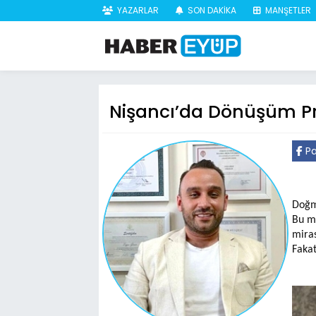
YAZARLAR
SON DAKİKA
MANŞETLER
Nişancı’da Dönüşüm Pro
Pa
Doğma
Bu ma
miras
Fakat