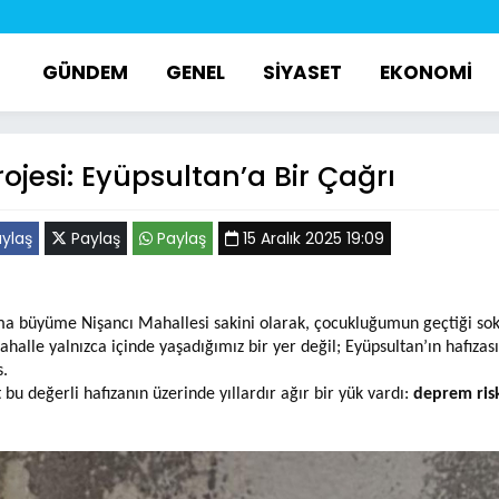
GÜNDEM
GENEL
SİYASET
EKONOMİ
jesi: Eyüpsultan’a Bir Çağrı
ylaş
Paylaş
Paylaş
15 Aralık 2025 19:09
 büyüme Nişancı Mahallesi sakini olarak, çocukluğumun geçtiği sok
halle yalnızca içinde yaşadığımız bir yer değil; Eyüpsultan’ın hafıza
.
 bu değerli hafızanın üzerinde yıllardır ağır bir yük vardı:
deprem ris