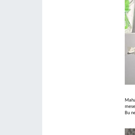
Mahal
mesel
Bu ne