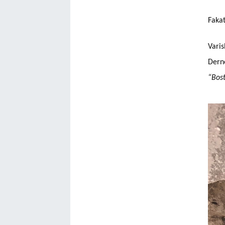
Fakat
Varis
Dern
“Bost