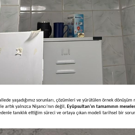
lede yaşadığımız sorunları, çözümleri ve yürütülen örnek dönüşüm m
e artık yalnızca Nişancı’nın değil,
Eyüpsultan’ın tamamının meseles
denle tanıklık ettiğim süreci ve ortaya çıkan modeli tarihsel bir sor