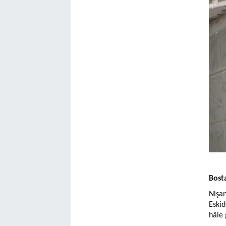
Bost
Nişan
Eskid
hâle 