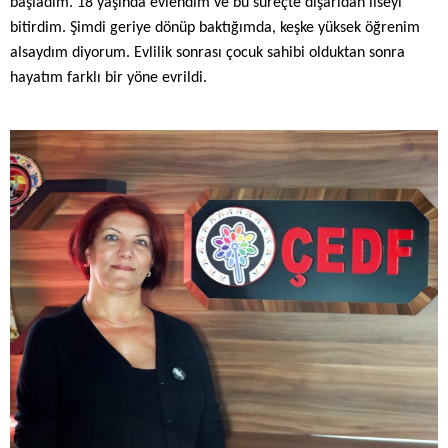
başladım. 18 yaşında evlendim ve bu süreçte dışarıdan liseyi
bitirdim. Şimdi geriye dönüp baktığımda, keşke yüksek öğrenim
alsaydım diyorum. Evlilik sonrası çocuk sahibi olduktan sonra
hayatım farklı bir yöne evrildi.