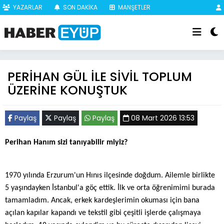
YAZARLAR
SON DAKİKA
MANŞETLER
PERİHAN GÜL İLE SİVİL TOPLUM
ÜZERİNE KONUŞTUK
Paylaş
Paylaş
Paylaş
08 Mart 2026 13:53
Perihan Hanım sizi tanıyabilir miyiz?
1970 yılında Erzurum'un Hınıs ilçesinde doğdum. Ailemle birlikte
5 yaşındayken İstanbul'a göç ettik. İlk ve orta öğrenimimi burada
tamamladım. Ancak, erkek kardeşlerimin okuması için bana
açılan kapılar kapandı ve tekstil gibi çeşitli işlerde çalışmaya