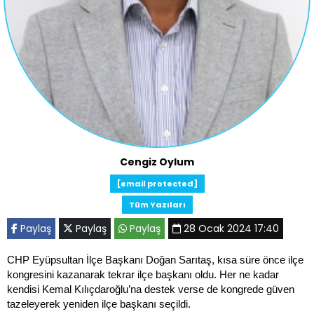
Cengiz Oylum
[email protected]
Tüm Yazıları
Paylaş
Paylaş
Paylaş
28 Ocak 2024 17:40
CHP Eyüpsultan İlçe Başkanı Doğan Sarıtaş, kısa süre önce ilçe
kongresini kazanarak tekrar ilçe başkanı oldu. Her ne kadar
kendisi Kemal Kılıçdaroğlu’na destek verse de kongrede güven
tazeleyerek yeniden ilçe başkanı seçildi.