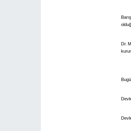
Barış
oldu
Dr. M
kurum
Bugün
Devle
Devle