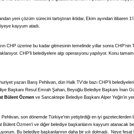
andan yeni çözüm sürecini tartıştıran iktidar, Ekim ayından itibaren 1’
diyeye kayyum atadı.
arın CHP üzerine bu kadar gitmesinin temelinde yıllar sonra CHP’nin T
klanıyor. CHP’li belediyelere algı operasyonu yapılıyor. Konu tamame
riyet yazarı Barış Pehlivan, dün Halk TV’de bazı CHP'li belediyelerin
diye Başkanı Resul Emrah Şahan, Beyoğlu Belediye Başkanı İnan G
at Bülent Özmen
ve Sancaktepe Belediye Başkanı Alper Yeğin'in yer
 Pehlivan, son dönemde Türkiye’nin yetiştirdiği en iyi gazetecilerden
t Bülent Özmen’i ve diğer belediye başkanlarını kayyum atanacak be
yorum. Bu belediye başkanlarının daha bir yılı dolmadı. Neye fesat 