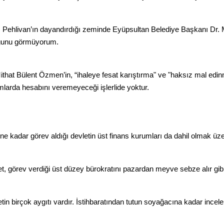
 Pehlivan’ın dayandırdığı zeminde Eyüpsultan Belediye Başkanı Dr. 
ğunu görmüyorum.
ithat Bülent Özmen’in, “ihaleye fesat karıştırma" ve "haksız mal edinm
larda hesabını veremeyeceği işlerlide yoktur.
e kadar görev aldığı devletin üst finans kurumları da dahil olmak üzer
t, görev verdiği üst düzey bürokratını pazardan meyve sebze alır gi
tin birçok aygıtı vardır. İstihbaratından tutun soyağacına kadar incele