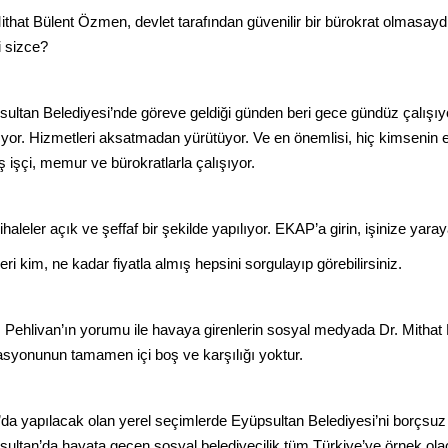
ithat Bülent Özmen, devlet tarafından güvenilir bir bürokrat olmasayd
 sizce?
ultan Belediyesi’nde göreve geldiği günden beri gece gündüz çalışıyo
ıyor. Hizmetleri aksatmadan yürütüyor. Ve en önemlisi, hiç kimsenin
ş işçi, memur ve bürokratlarla çalışıyor.
haleler açık ve şeffaf bir şekilde yapılıyor. EKAP’a girin, işinize yaraya
leri kim, ne kadar fiyatla almış hepsini sorgulayıp görebilirsiniz.
 Pehlivan’ın yorumu ile havaya girenlerin sosyal medyada Dr. Mithat 
syonunun tamamen içi boş ve karşılığı yoktur.
da yapılacak olan yerel seçimlerde Eyüpsultan Belediyesi’ni borçsu
ultan’da hayata geçen sosyal belediyecilik tüm Türkiye’ye örnek o