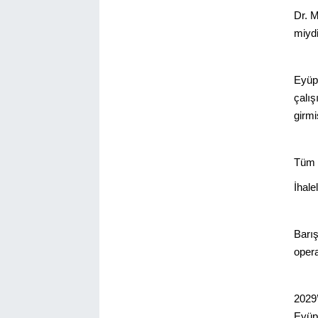
Dr. M
miydi
Eyüps
çalış
girmi
Tüm i
İhale
Barış
opera
2029’
Eyüps