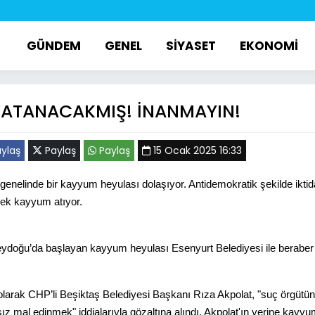
GÜNDEM
GENEL
SİYASET
EKONOMİ
 ATANACAKMIŞ! İNANMAYIN!
ylaş
Paylaş
Paylaş
15 Ocak 2025 16:33
genelinde bir kayyum heyulası dolaşıyor. Antidemokratik şekilde iktida
ek kayyum atıyor.
doğu’da başlayan kayyum heyulası Esenyurt Belediyesi ile beraber İ
larak CHP’li Beşiktaş Belediyesi Başkanı Rıza Akpolat, "suç örgütüne
ız mal edinmek" iddialarıyla gözaltına alındı. Akpolat'ın yerine kayy