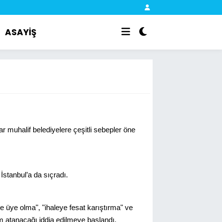
ASAYİŞ
r muhalif belediyelere çeşitli sebepler öne
stanbul’a da sıçradı.
 üye olma", "ihaleye fesat karıştırma" ve
um atanacağı iddia edilmeye başlandı.