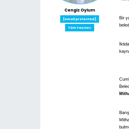
Cengiz Oylum
Bir y
[email protected]
bele
Tüm Yazıları
İktid
kayna
Cumhu
Bele
Mith
Barış
Mitha
bulmu