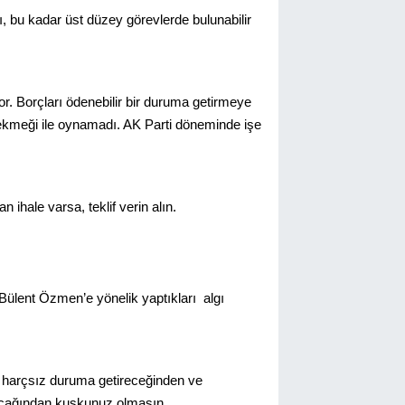
ı, bu kadar üst düzey görevlerde bulunabilir
r. Borçları ödenebilir bir duruma getirmeye
 ekmeği ile oynamadı. AK Parti döneminde işe
n ihale varsa, teklif verin alın.
Bülent Özmen’e yönelik yaptıkları algı
z harçsız duruma getireceğinden ve
lacağından kuşkunuz olmasın.