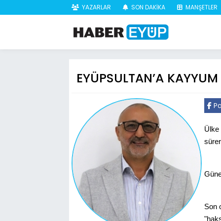
YAZARLAR
SON DAKİKA
MANŞETLER
EYÜPSULTAN’A KAYYUM
Pa
Ülke 
sürer
Güney
Son o
"haks