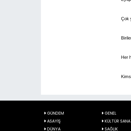
Çok y
Biril
Her h
Kims
GÜNDEM
GENEL
ASAYİŞ
KÜLTÜR SANA
DÜNYA
SAĞLIK