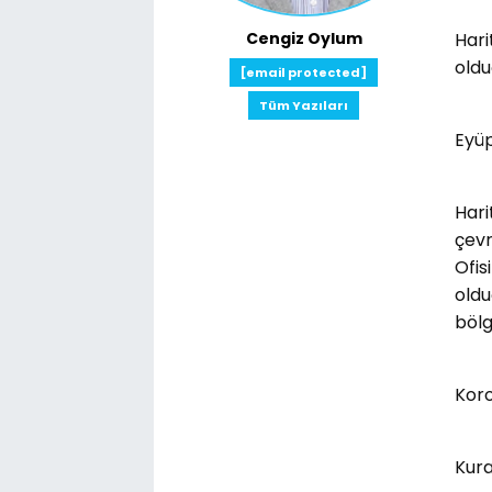
Cengiz Oylum
Hari
oldu
[email protected]
Tüm Yazıları
Eyüp
Hari
çevr
Ofis
oldu
bölg
Koro
Kura