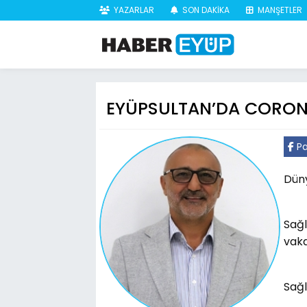
YAZARLAR
SON DAKİKA
MANŞETLER
EYÜPSULTAN’DA CORONA
Pa
Düny
Sağl
vaka
Sağl