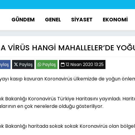
GÜNDEM
GENEL
SİYASET
EKONOMİ
 VİRÜS HANGİ MAHALLELER’DE YOĞ
ylaş
Paylaş
Paylaş
12 Nisan 2020 13:25
ayı kasıp kavuran Koronavirüs ülkemizde de yoğun önleml
ık Bakanlığı Koronavirüs Türkiye Haritasını yayınladı. Har
larının en çok nerelerde olduğu gösteriliyor.
ık Bakanlığı haritada sokak sokak Koronavirüs olan bölgeleri