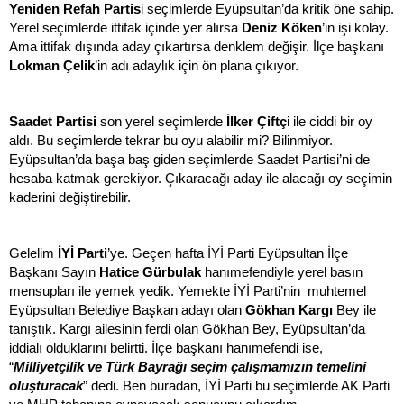
Yeniden Refah Partis
i seçimlerde Eyüpsultan’da kritik öne sahip.
Yerel seçimlerde ittifak içinde yer alırsa
Deniz Köken
’in işi kolay.
Ama ittifak dışında aday çıkartırsa denklem değişir. İlçe başkanı
Lokman Çelik
’in adı adaylık için ön plana çıkıyor.
Saadet Partisi
son yerel seçimlerde
İlker Çiftç
i ile ciddi bir oy
aldı. Bu seçimlerde tekrar bu oyu alabilir mi? Bilinmiyor.
Eyüpsultan’da başa baş giden seçimlerde Saadet Partisi’ni de
hesaba katmak gerekiyor. Çıkaracağı aday ile alacağı oy seçimin
kaderini değiştirebilir.
Gelelim
İYİ Parti
’ye. Geçen hafta İYİ Parti Eyüpsultan İlçe
Başkanı Sayın
Hatice Gürbulak
hanımefendiyle yerel basın
mensupları ile yemek yedik. Yemekte İYİ Parti’nin muhtemel
Eyüpsultan Belediye Başkan adayı olan
Gökhan Kargı
Bey ile
tanıştık. Kargı ailesinin ferdi olan Gökhan Bey, Eyüpsultan’da
iddialı olduklarını belirtti. İlçe başkanı hanımefendi ise,
“
Milliyetçilik ve Türk Bayrağı seçim çalışmamızın temelini
oluşturacak
” dedi. Ben buradan, İYİ Parti bu seçimlerde AK Parti