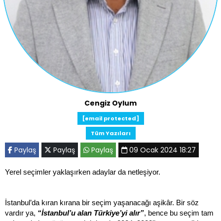
Cengiz Oylum
[email protected]
Tüm Yazıları
Paylaş
Paylaş
Paylaş
09 Ocak 2024 18:27
Yerel seçimler yaklaşırken adaylar da netleşiyor.
İstanbul’da kıran kırana bir seçim yaşanacağı aşikâr. Bir söz
vardır ya,
“İstanbul’u alan Türkiye’yi alır”
, bence bu seçim tam