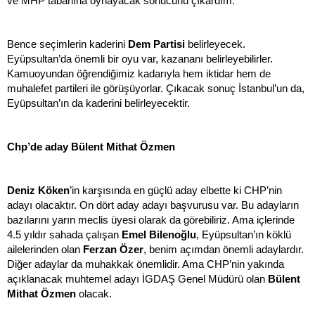
ve MHP tabanına oynayacak sonucunu çıkardım.
Bence seçimlerin kaderini
Dem Partisi
belirleyecek.
Eyüpsultan’da önemli bir oyu var, kazananı belirleyebilirler.
Kamuoyundan öğrendiğimiz kadarıyla hem iktidar hem de
muhalefet partileri ile görüşüyorlar. Çıkacak sonuç İstanbul’un da,
Eyüpsultan’ın da kaderini belirleyecektir.
Chp’de aday Bülent Mithat Özmen
Deniz Köken
’in karşısında en güçlü aday elbette ki CHP’nin
adayı olacaktır. On dört aday adayı başvurusu var. Bu adayların
bazılarını yarın meclis üyesi olarak da görebiliriz. Ama içlerinde
4.5 yıldır sahada çalışan
Emel Bilenoğlu
, Eyüpsultan’ın köklü
ailelerinden olan
Ferzan Özer
, benim açımdan önemli adaylardır.
Diğer adaylar da muhakkak önemlidir. Ama CHP’nin yakında
açıklanacak muhtemel adayı İGDAŞ Genel Müdürü olan
Bülent
Mithat Özmen
olacak.